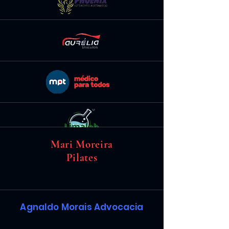
Mari Moreira
Pilates
Agnaldo Morais
Advocacia