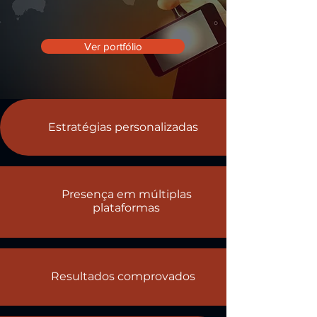
Ver portfólio
Estratégias personalizadas
Presença em múltiplas
plataformas
Resultados comprovados